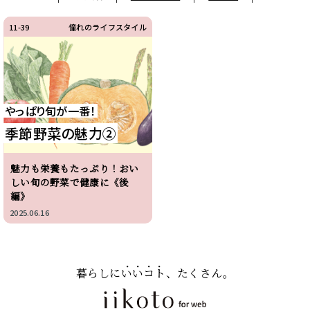
11-39
憧れのライフスタイル
やっぱり旬が一番！
季節野菜の魅力②
魅力も栄養もたっぷり！おい
しい旬の野菜で健康に《後
編》
2025.06.16
暮らしに
いいコト
、たくさん。