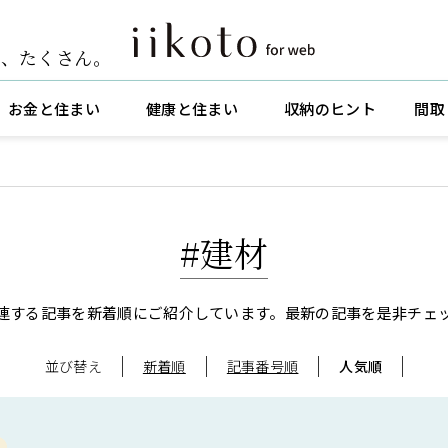
ト
、
たくさん。
お金と住まい
健康と住まい
収納のヒント
間取
#建材
連する記事を新着順にご紹介しています。
最新の記事を是非チェ
並び替え
新着順
記事番号順
人気順