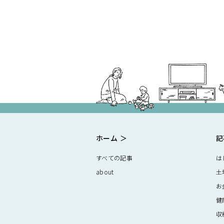
ホーム
記
すべての記事
は
about
土
お
健
収