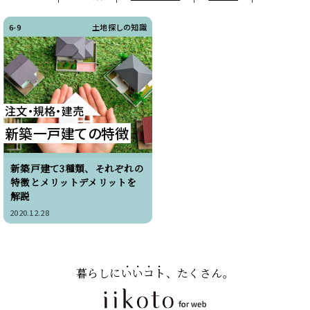
6-9
土地探しの知識
注文・規格・建売
新築一戸建ての特徴
新築戸建て3種類、それぞれの
特徴とメリットデメリットを
解説
2020.12.28
暮らしに
いいコト
、たくさん。