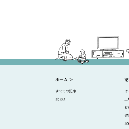
ホーム
記
すべての記事
は
about
土
お
健
収