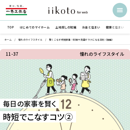
TOP
はじめての
マイホーム
土地探しの知識
お金と住まい
健康と住まい
ホーム
憧れのライフスタイル
賢くこなす時短家事！料理や洗濯がラクになる法則《後編》
11-37
憧れのライフスタイル
毎日の家事を賢く
時短でこなすコツ②