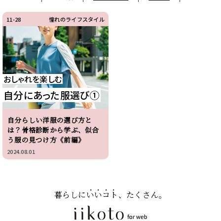
11-28
憧れのライフスタイル
おしゃれを楽しむ
自分にあった服選び①
自分らしい洋服の選び方と
は？骨格診断から学ぶ、似合
う服の見つけ方《前編》
2024.08.01
暮らしに
いいコト
、たくさん。