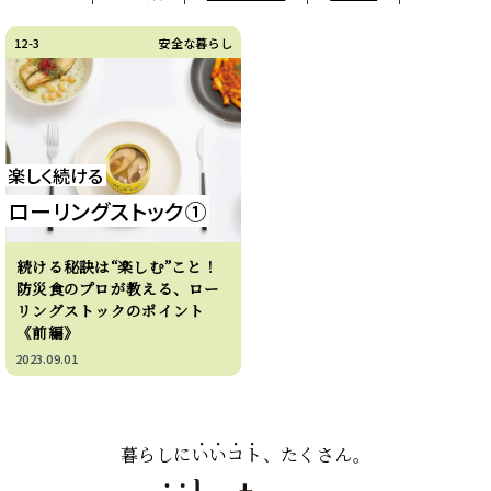
12-3
安全な暮らし
楽しく続ける
ローリングストック①
続ける秘訣は“楽しむ”こと！
防災食のプロが教える、ロー
リングストックのポイント
《前編》
2023.09.01
暮らしに
いいコト
、たくさん。