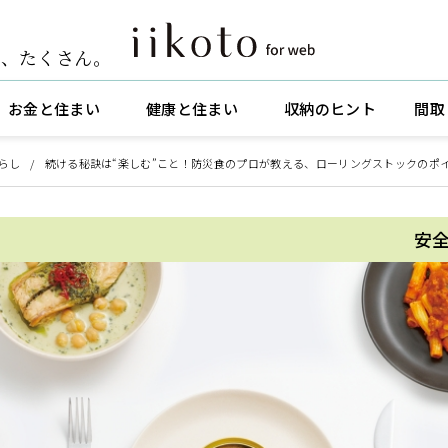
ト
、
たくさん。
お金と住まい
健康と住まい
収納のヒント
間取
らし
続ける秘訣は“楽しむ”こと！防災食のプロが教える、ローリングストックのポ
安