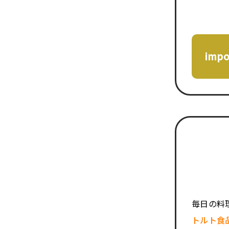
impo
毎日の料
トルト食