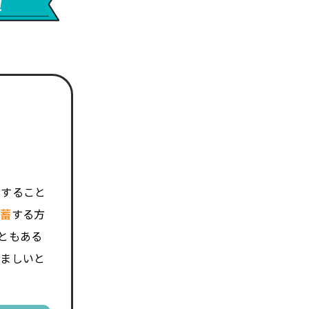
費すること
備蓄
する方
ともある
望ましいと