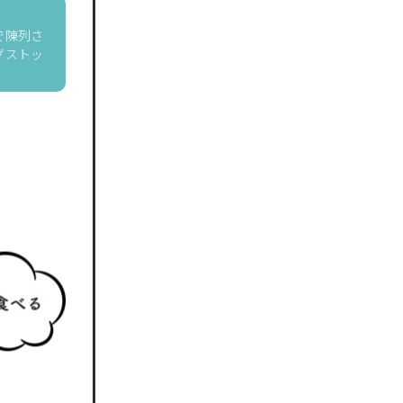
で陳列さ
グストッ