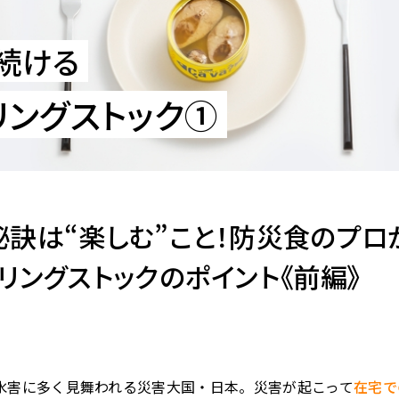
続ける
リングストック①
秘訣は“楽しむ”こと！防災食のプロ
リングストックのポイント《前編》
水害に多く見舞われる災害大国・日本。災害が起こって
在宅で