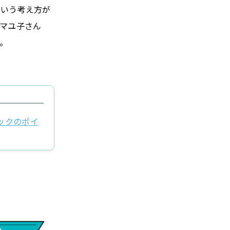
という考え方が
マユ子さん
。
ックのポイ