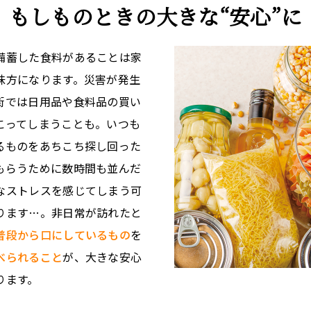
もしものときの
大きな“安心”に
備蓄した食料があることは家
味方になります。災害が発生
街では日用品や食料品の買い
こってしまうことも。いつも
るものをあちこち探し回った
もらうために数時間も並んだ
なストレスを感じてしまう可
ります…。非日常が訪れたと
普段から口にしているもの
を
べられること
が、大きな安心
ります。