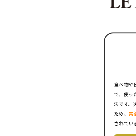
食べ物や
で、使っ
法です。
ため、
常
されてい