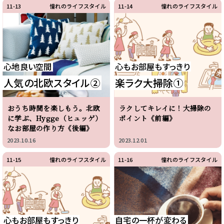
11-13
憧れのライフスタイル
11-14
憧れのライフスタイル
心地良い空間
心もお部屋もすっきり
人気の北欧スタイル②
楽ラク大掃除①
おうち時間を楽しもう。北欧
ラクしてキレイに！大掃除の
に学ぶ、Hygge（ヒュッゲ）
ポイント《前編》
なお部屋の作り方《後編》
2023.10.16
2023.12.01
11-15
憧れのライフスタイル
11-16
憧れのライフスタイル
心もお部屋もすっきり
自宅の一杯が変わる