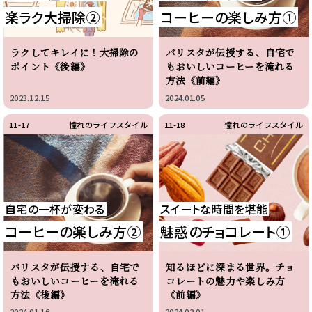
楽ラク大掃除②
コーヒーの楽しみ方①
ラクしてキレイに！大掃除の
バリスタが伝授する、自宅で
ポイント《後編》
もおいしいコーヒーを淹れる
方法《前編》
2023.12.15
2024.01.05
11-17
憧れのライフスタイル
11-18
憧れのライフスタイル
自宅の一杯が変わる
スイートな時間を堪能
コーヒーの楽しみ方②
魅惑のチョコレート①
バリスタが伝授する、自宅で
知るほどに深まる世界。チョ
もおいしいコーヒーを淹れる
コレートの魅力や楽しみ方
方法《後編》
《前編》
2024.01.16
2024.02.01