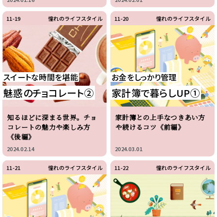
11-19
憧れのライフスタイル
11-20
憧れのライフスタイル
スイートな時間を堪能
お金をしっかり管理
魅惑のチョコレート②
家計簿で暮らしUP①
知るほどに深まる世界。チョ
家計簿との上手なつきあい方
コレートの魅力や楽しみ方
や続けるコツ《前編》
《後編》
2024.02.14
2024.03.01
11-21
憧れのライフスタイル
11-22
憧れのライフスタイル