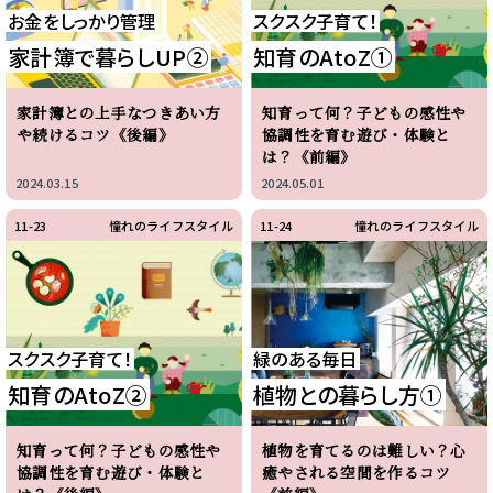
お金をしっかり管理
スクスク子育て！
家計簿で暮らしUP②
知育のAtoZ①
家計簿との上手なつきあい方
知育って何？子どもの感性や
や続けるコツ《後編》
協調性を育む遊び・体験と
は？《前編》
2024.03.15
2024.05.01
11-23
憧れのライフスタイル
11-24
憧れのライフスタイル
スクスク子育て！
緑のある毎日
知育のAtoZ②
植物との暮らし方①
知育って何？子どもの感性や
植物を育てるのは難しい？心
協調性を育む遊び・体験と
癒やされる空間を作るコツ