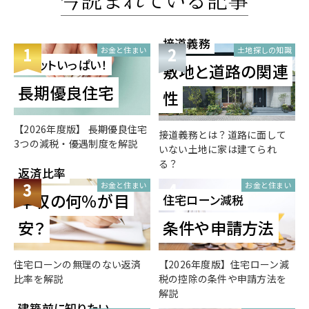
接道義務
1
2
お金と住まい
土地探しの知識
メリットいっぱい！
敷地と道路の関連
長期優良住宅
性
【2026年度版】 長期優良住宅
接道義務とは？道路に面して
3つの減税・優遇制度を解説
いない土地に家は建てられ
る？
返済比率
3
4
お金と住まい
お金と住まい
年収の何％が目
住宅ローン減税
安？
条件や申請方法
住宅ローンの無理のない返済
【2026年度版】住宅ローン減
比率を解説
税の控除の条件や申請方法を
解説
建築前に知りたい