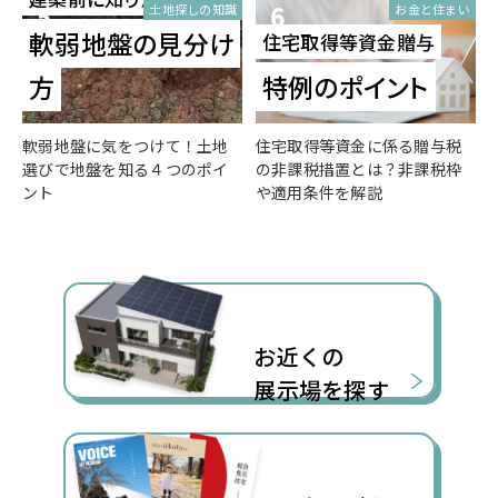
5
6
土地探しの知識
お金と住まい
軟弱地盤の見分け
住宅取得等資金贈与
方
特例のポイント
軟弱地盤に気をつけて！土地
住宅取得等資金に係る贈与税
選びで地盤を知る４つのポイ
の非課税措置とは？非課税枠
ント
や適用条件を解説
お近くの
展示場を探す