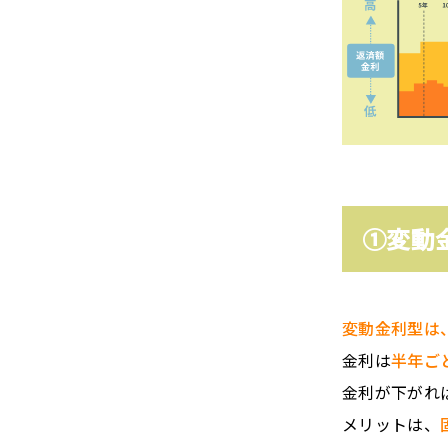
①変動
変動金利型は
金利は
半年ご
金利が下がれ
メリットは、