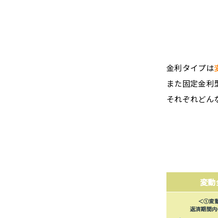
金利タイプは
また固定金利
それぞれどん
変動
＜①変
返済期間内