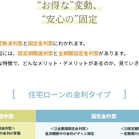
“お得な”変動、
“安心の”固定
変動金利型
と
固定金利型
にわかれます。
型には、
固定期間選択型
と
全期間固定金利型
があります。
な特徴で、どんなメリット・デメリットがあるのか、見ていき
住宅ローンの金利タイプ
金利型
固定金利型
動金利型＞
＜②全期間固定金利型＞
＜③固定期
の金利が変動
返済期間中の金利がずっと固定
一定期間の