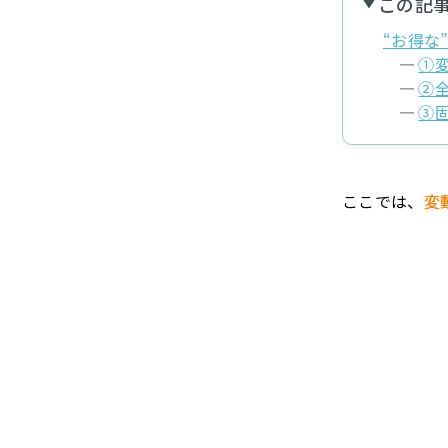
この記
“お得な
①
②
③
ここでは、
変