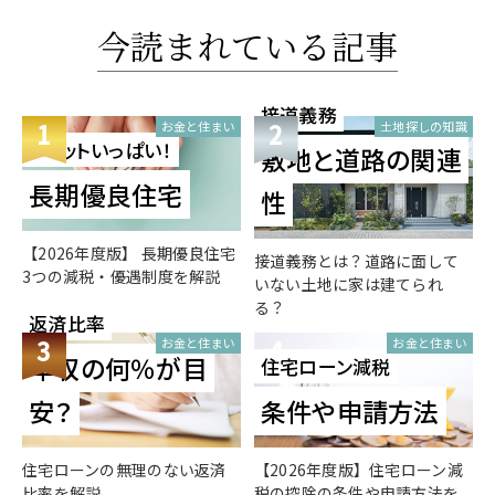
今読まれている記事
接道義務
1
2
お金と住まい
土地探しの知識
メリットいっぱい！
敷地と道路の関連
長期優良住宅
性
【2026年度版】 長期優良住宅
接道義務とは？道路に面して
3つの減税・優遇制度を解説
いない土地に家は建てられ
る？
返済比率
3
4
お金と住まい
お金と住まい
年収の何％が目
住宅ローン減税
安？
条件や申請方法
住宅ローンの無理のない返済
【2026年度版】住宅ローン減
比率を解説
税の控除の条件や申請方法を