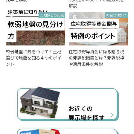
解説
建築前に知りたい
5
6
土地探しの知識
お金と住まい
軟弱地盤の見分け
住宅取得等資金贈与
方
特例のポイント
軟弱地盤に気をつけて！土地
住宅取得等資金に係る贈与税
選びで地盤を知る４つのポイ
の非課税措置とは？非課税枠
ント
や適用条件を解説
お近くの
展示場を探す