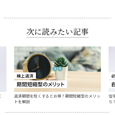
次に読みたい記事
繰上返済
必
期間短縮型のメリット
く
返済期間を短くするとお得？期間短縮型のメリッ
住
トを解説
ら