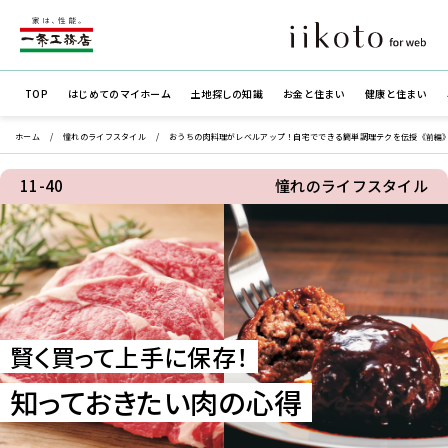
TOP
はじめての
マイホーム
土地探しの知識
お金と住まい
健康と住まい
ホーム
憧れのライフスタイル
おうちの肉料理がレベルアップ！自宅でできる簡単調理テクを伝授《前編
11-40
憧れのライフスタイル
賢く買って上手に保存！
知っておきたい肉の心得