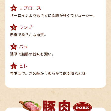
リブロース
サーロインよりもさらに
脂肪が多くてジューシー。
ランプ
赤身で柔らかな
肉質。
バラ
濃厚で脂肪の旨味も
濃い。
ヒレ
希少部位。きめ細かく
柔らかで低脂肪な赤身。