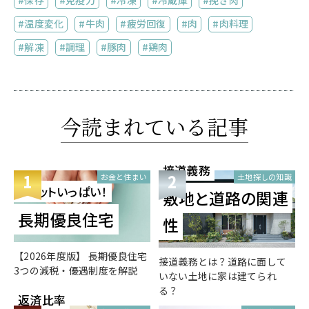
保存
免疫力
冷凍
冷蔵庫
挽き肉
温度変化
牛肉
疲労回復
肉
肉料理
解凍
調理
豚肉
鶏肉
今読まれている記事
接道義務
1
2
お金と住まい
土地探しの知識
メリットいっぱい！
敷地と道路の関連
長期優良住宅
性
【2026年度版】 長期優良住宅
接道義務とは？道路に面して
3つの減税・優遇制度を解説
いない土地に家は建てられ
る？
返済比率