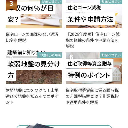
3
4
お金と住まい
お金と住まい
年収の何％が目
住宅ローン減税
安？
条件や申請方法
住宅ローンの無理のない返済
【2026年度版】住宅ローン減
比率を解説
税の控除の条件や申請方法を
解説
建築前に知りたい
5
6
土地探しの知識
お金と住まい
軟弱地盤の見分け
住宅取得等資金贈与
方
特例のポイント
軟弱地盤に気をつけて！土地
住宅取得等資金に係る贈与税
選びで地盤を知る４つのポイ
の非課税措置とは？非課税枠
ント
や適用条件を解説