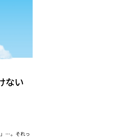
けない
る」…。それっ