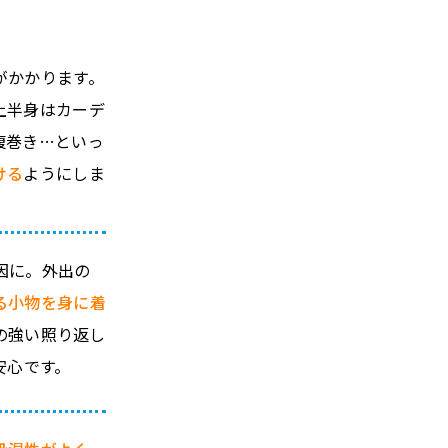
がかかります。
上半身はカーデ
腹巻き…といっ
ける
ようにしま
因に。外出の
る小物を身に着
の強い照り返し
安心です。