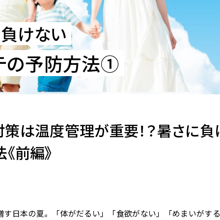
に負けない
テの予防方法①
対策は温度管理が重要！？暑さに負
法《前編》
増す日本の夏。「体がだるい」「食欲がない」「めまいがす