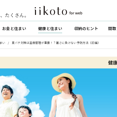
ト
、
たくさん。
お金と住まい
健康と住まい
収納のヒント
間取
まい
夏バテ対策は温度管理が重要！？暑さに負けない予防方法《前編》
健