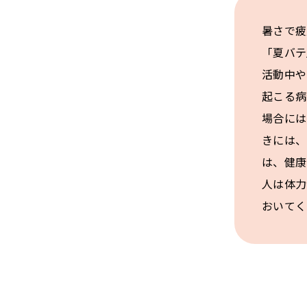
暑さで疲
「夏バテ
活動中や
起こる病
場合には
きには、
は、健康
人は体力
おいてく