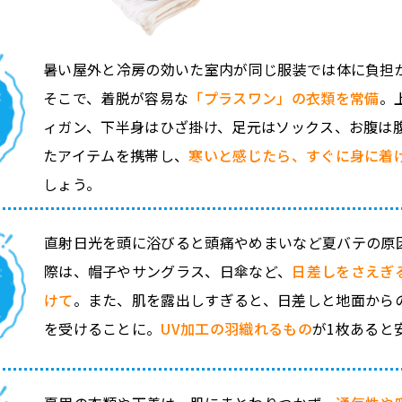
暑い屋外と冷房の効いた室内が同じ服装では体に負担
そこで、着脱が容易な
「プラスワン」の衣類を常備
。
ィガン、下半身はひざ掛け、足元はソックス、お腹は
たアイテムを携帯し、
寒いと感じたら、すぐに身に着
しょう。
直射日光を頭に浴びると頭痛やめまいなど夏バテの原
際は、帽子やサングラス、日傘など、
日差しをさえぎ
けて
。また、肌を露出しすぎると、日差しと地面から
を受けることに。
UV加工の羽織れるもの
が1枚あると