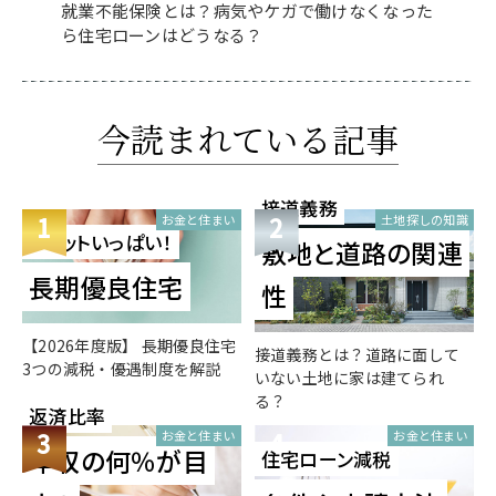
就業不能保険とは？病気やケガで働けなくなった
ら住宅ローンはどうなる？
今読まれている記事
接道義務
1
2
お金と住まい
土地探しの知識
メリットいっぱい！
敷地と道路の関連
長期優良住宅
性
【2026年度版】 長期優良住宅
接道義務とは？道路に面して
3つの減税・優遇制度を解説
いない土地に家は建てられ
る？
返済比率
3
4
お金と住まい
お金と住まい
年収の何％が目
住宅ローン減税