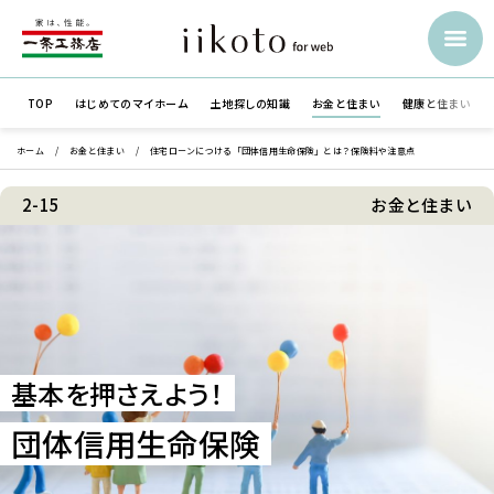
TOP
はじめての
マイホーム
土地探しの知識
お金と住まい
健康と住まい
ホーム
お金と住まい
住宅ローンにつける「団体信用生命保険」とは？保険料や注意点
2-15
お金と住まい
基本を押さえよう！
団体信用生命保険