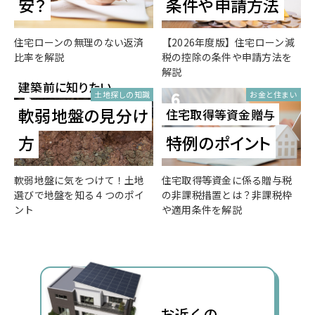
安？
条件や申請方法
住宅ローンの無理のない返済
【2026年度版】住宅ローン減
比率を解説
税の控除の条件や申請方法を
解説
建築前に知りたい
5
6
土地探しの知識
お金と住まい
軟弱地盤の見分け
住宅取得等資金贈与
方
特例のポイント
軟弱地盤に気をつけて！土地
住宅取得等資金に係る贈与税
選びで地盤を知る４つのポイ
の非課税措置とは？非課税枠
ント
や適用条件を解説
お近くの