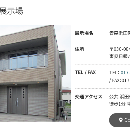
展示場
展示場名
青森浜田
住所
〒030-0
東奥日報
TEL / FAX
TEL：
017
/
FAX：017
交通アクセス
公共:浜
徒歩1分 