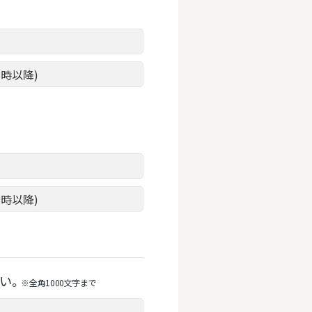
8時以降)
8時以降)
い。
※全⾓1000⽂字まで