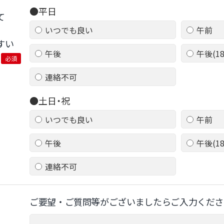
●平日
て
いつでも良い
午前
すい
午後
午後(1
必須
連絡不可
●土日・祝
いつでも良い
午前
午後
午後(1
連絡不可
ご要望‧ご質問等がございましたらご⼊⼒くださ