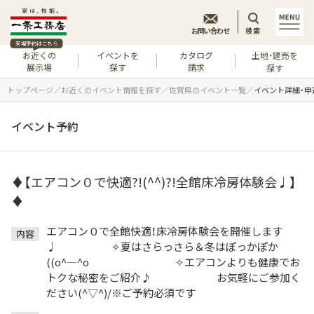
お問い合わせ
検索
来場予約はこちら
お近くの
イベントを
カタログ
土地・建売を
展示場
探す
請求
探す
トップページ
お近くのイベント情報を探す
佐賀県のイベント一覧
イベント詳細・申
イベント予約
♦【エアコン０で快適?!(^^)?!全館床冷房体験会♩】
♦
エアコン０で全館快適！床冷房体験会を開催します
内容
♩ ✧夏はさらっさら＆冬はぽっかぽか
((o^―^o ✧エアコンよりも健康でお
トクな秘密をご紹介♪ お気軽にご参加く
ださい(^▽^)/※ご予約必須です