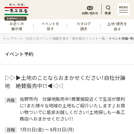
お問い合わせ
検索
来場予約はこちら
お近くの
イベントを
カタログ
土地・建売を
展示場
探す
請求
探す
トップページ
お近くのイベント情報を探す
栃木県のイベント一覧
イベント詳細・申
イベント予約
▷▷▶土地のことならおまかせください！自社分譲
地 絶賛販売中！！◀◁◁
佐野市内 分譲地販売中！商業施設近くで生活が便利
内容
に！また様々な地域の土地もご紹介いたします♪お買
い物ついでに是非お越しください！土地探しも一条工
務店へおまかせください！！
7月31日(金) ～ 8月31日(月)
日程