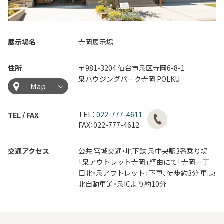
展示場名
寺岡展示場
住所
〒981-3204 仙台市泉区寺岡6-8-1
泉ハウジングパーク寺岡 POLKU
Map
TEL：
022-777-4611
TEL / FAX
FAX：022-777-4612
交通アクセス
公共:宮城交通・地下鉄 泉中央駅3番乗り場
「泉アウトレット寺岡」経由にて「寺岡一丁
目北・泉アウトレット」下車、徒歩約3分 車:東
北自動車道・泉ICより約10分