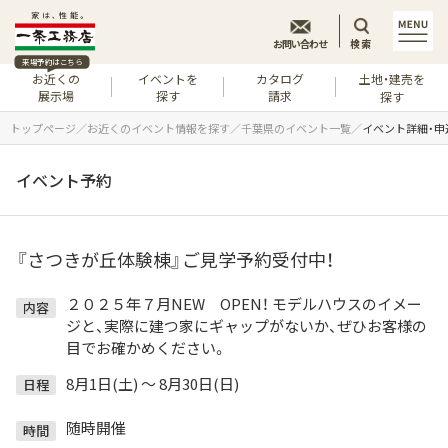
お問い合わせ
検索
来場予約はこちら
お近くの
イベントを
カタログ
土地・建売を
展示場
探す
請求
探す
トップページ
お近くのイベント情報を探す
千葉県のイベント一覧
イベント詳細・申
イベント予約
『さつきが丘体験棟』ご見学予約受付中！
２０２５年７月NEW OPEN！ モデルハウスのイメー
内容
ジと、実際に建つ家にギャップがないか、ぜひお客様の
目でお確かめください。
8月1日(土) ～ 8月30日(日)
日程
随時開催
時間