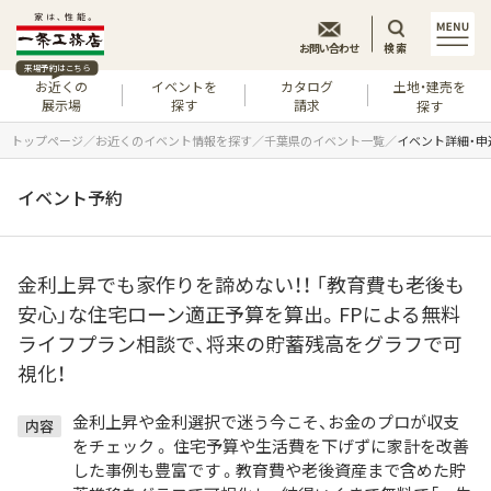
お問い合わせ
検索
来場予約はこちら
お近くの
イベントを
カタログ
土地・建売を
展示場
探す
請求
探す
トップページ
お近くのイベント情報を探す
千葉県のイベント一覧
イベント詳細・申
イベント予約
金利上昇でも家作りを諦めない！！ 「教育費も老後も
安心」な住宅ローン適正予算を算出。FPによる無料
ライフプラン相談で、将来の貯蓄残高をグラフで可
視化！
金利上昇や金利選択で迷う今こそ、お金のプロが収支
内容
をチェック 。 住宅予算や生活費を下げずに家計を改善
した事例も豊富です 。教育費や老後資産まで含めた貯