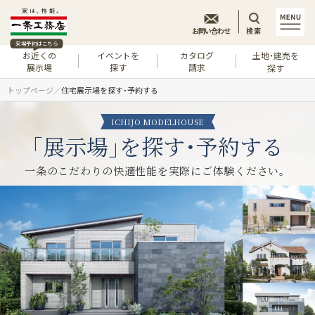
お問い合わせ
検索
来場予約はこちら
お近くの
イベントを
カタログ
土地・建売を
展示場
探す
請求
探す
トップページ
住宅展示場を探す・予約する
ICHIJO MODELHOUSE
｢展示場｣を
探す･予約する
一条のこだわりの快適性能を
実際にご体験ください。