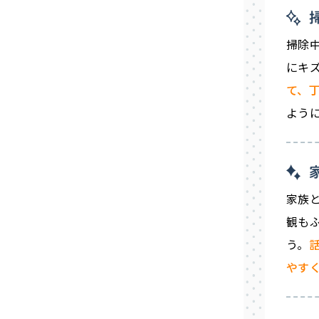
掃除
にキ
て、
よう
家族
観も
う。
やす