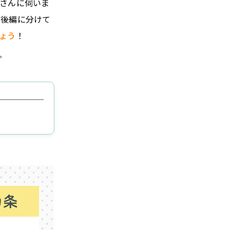
さんに伺いま
前後編に分けて
ょう
！
。