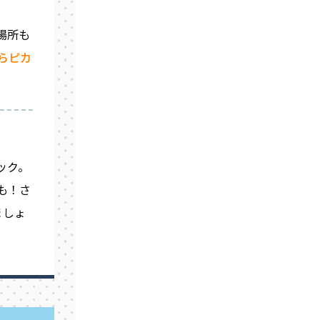
場所も
らピカ
ック。
も！さ
ましょ