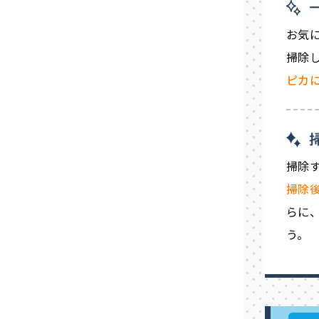
お気
掃除
ピカ
掃除
掃除
らに、
う。