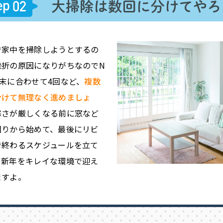
で家中を掃除しようとするの
挫折の原因になりがちなのでN
週末に合わせて4回など、
複数
分けて無理なく進めましょ
寒さが厳しくなる前に窓など
回りから始めて、最後にリビ
で終わるスケジュールを立て
、新年をキレイな環境で迎え
ますよ。