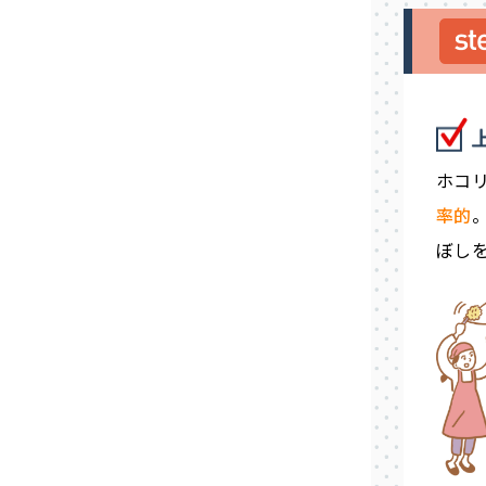
ホコ
率的
ぼし