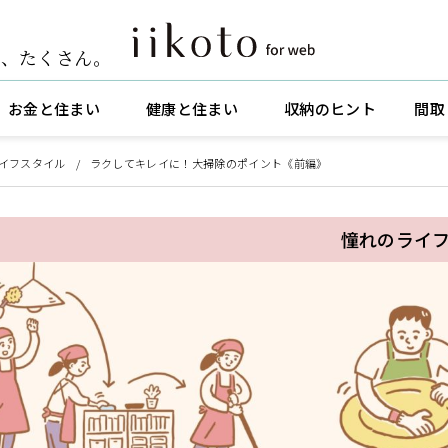
ト
、
たくさん。
お金と住まい
健康と住まい
収納のヒント
間取
イフスタイル
ラクしてキレイに！大掃除のポイント《前編》
憧れのライ