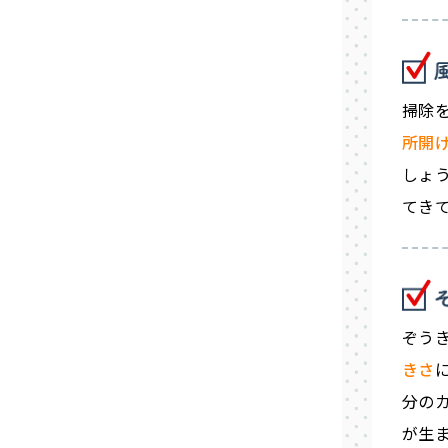
掃除
所開
しょ
てき
ぞう
きさ
分の
が生