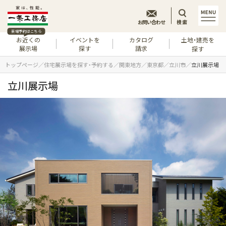
お問い合わせ
検索
来場予約はこちら
お近くの
イベントを
カタログ
土地・建売を
展示場
探す
請求
探す
トップページ
住宅展示場を探す・予約する
関東地方
東京都
立川市
立川展示場
立川展示場