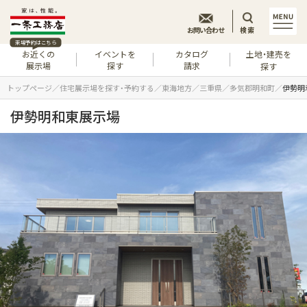
お問い合わせ
検索
来場予約はこちら
お近くの
イベントを
カタログ
土地・建売を
展示場
探す
請求
探す
トップページ
住宅展示場を探す・予約する
東海地方
三重県
多気郡明和町
伊勢明
伊勢明和東展示場