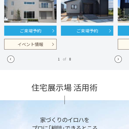
ご来場予約
ご来場予約
イベント情報
1
of
8
住宅展示場 活用術
家づくりのイロハを
プロに「相談」できるところ