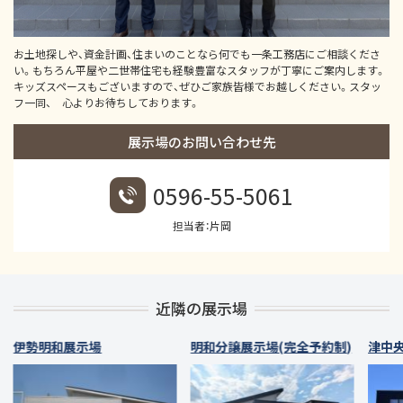
お土地探しや、資金計画、住まいのことなら何でも一条工務店にご相談くださ
い。もちろん平屋や二世帯住宅も経験豊富なスタッフが丁寧にご案内します。
キッズスペースもございますので、ぜひご家族皆様でお越しください。スタッ
フ一同、 心よりお待ちしております。
展示場のお問い合わせ先
0596-55-5061
担当者：片岡
近隣の展示場
伊勢明和展示場
明和分譲展示場(完全予約制)
津中