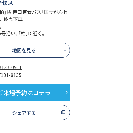
クセス
JR「柏」駅 西口東武バス「国立がんセ
、 終点下車。
。
16号沿い、「柏」IC近く。
地図を見る
7137-0911
7131-8135
ご来場予約はコチラ
シェアする