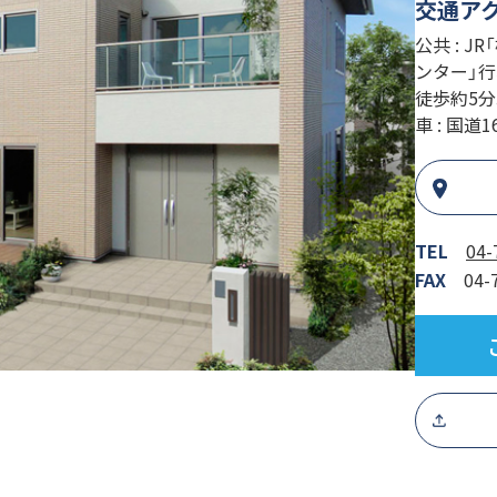
交通ア
公共 : 
ンター」行
徒歩約5分
車 : 国道
TEL
04-
FAX
04-