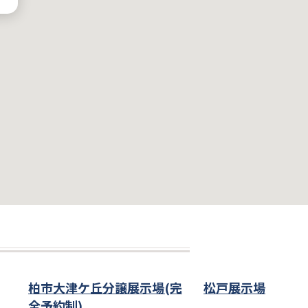
柏市大津ケ丘分譲展示場(完
松戸展示場
全予約制)