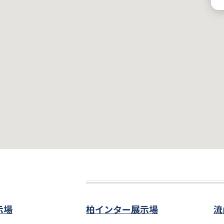
示場
柏インター展示場
流