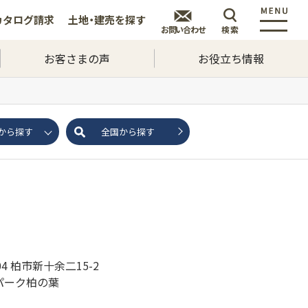
カタログ
請求
土地・建売を
探す
お問い合わせ
検索
お客さまの声
お役立ち情報
から探す
全国から探す
804 柏市新十余二15-2
パーク柏の葉