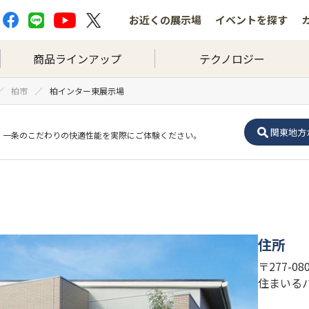
お近くの
展示場
イベントを
探す
商品ラインアップ
テクノロジー
柏市
柏インター東展示場
関東地方
一条のこだわりの快適性能を実際にご体験ください。
住所
〒277-0
住まいる