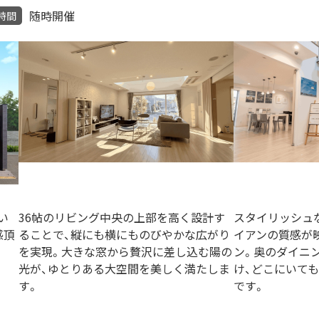
随時開催
時間
い
36帖のリビング中央の上部を高く設計す
スタイリッシュ
感頂
ることで、縦にも横にものびやかな広がり
イアンの質感が
を実現。大きな窓から贅沢に差し込む陽の
ン。奥のダイニ
光が、ゆとりある大空間を美しく満たしま
け、どこにいて
す。
です。