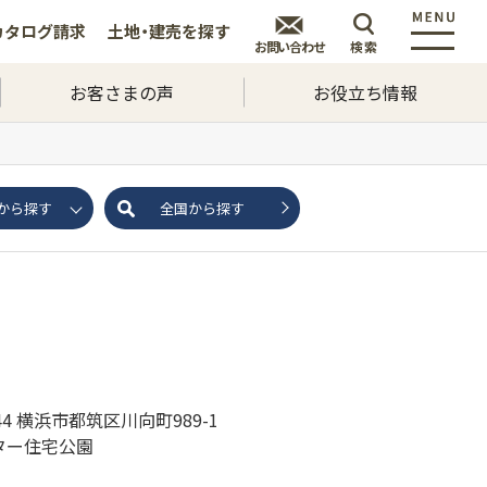
カタログ
請求
土地・建売を
探す
お問い合わせ
検索
お客さまの声
お役立ち情報
から探す
全国から探す
044 横浜市都筑区川向町989-1
ター住宅公園