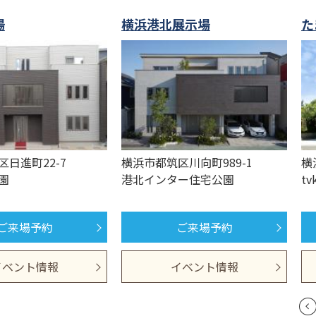
場
横浜港北展示場
た
日進町22-7
横浜市都筑区川向町989-1
横
園
港北インター住宅公園
t
ご来場予約
ご来場予約
イベント情報
イベント情報