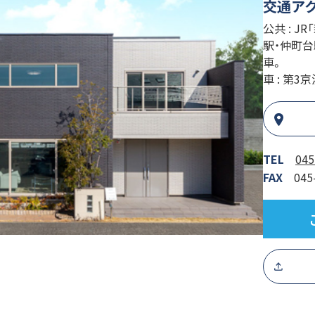
交通ア
公共 : 
駅・仲町台
車。
車 : 第3
TEL
045
FAX
045