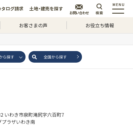
カタログ
請求
土地・建売を
探す
お問い合わせ
検索
お客さまの声
お役立ち情報
から探す
全国から探す
8182 いわき市泉町滝尻字六百町7
グプラザいわき南