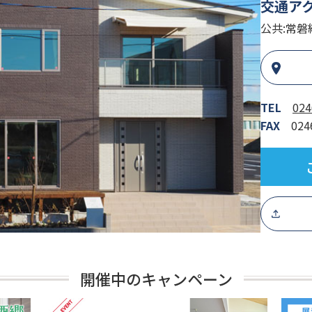
交通ア
公共:常磐
TEL
024
FAX
024
開催中のキャンペーン