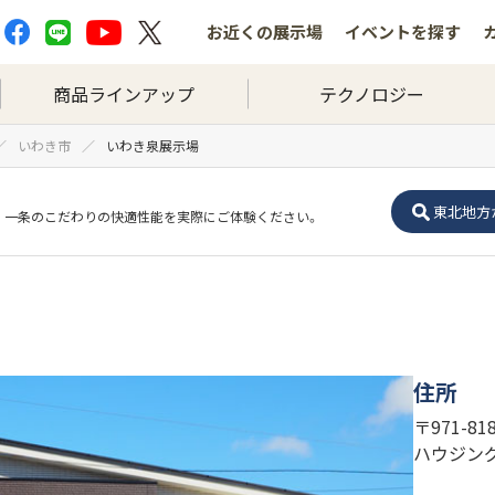
お近くの
展示場
イベントを
探す
商品ラインアップ
テクノロジー
いわき市
いわき泉展示場
東北地方
一条のこだわりの快適性能を実際にご体験ください。
住所
〒971-
ハウジン