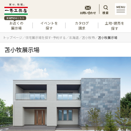
お問い合わせ
検索
来場予約はこちら
お近くの
イベントを
カタログ
土地・建売を
展示場
探す
請求
探す
トップページ
住宅展示場を探す・予約する
北海道
苫小牧市
苫小牧展示場
苫小牧展示場