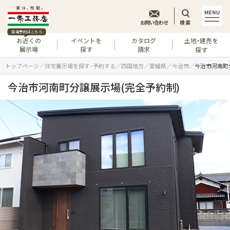
お問い合わせ
検索
来場予約はこちら
お近くの
イベントを
カタログ
土地・建売を
展示場
探す
請求
探す
トップページ
住宅展示場を探す・予約する
四国地方
愛媛県
今治市
今治市河南町
今治市河南町分譲展示場(完全予約制)