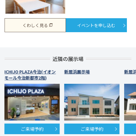
くわしく見る
イベントを申し込む
近隣の展示場
ICHIJO PLAZA今治(イオン
新居浜展示場
新居
モール今治新都市2階)
ご来場予約
ご来場予約