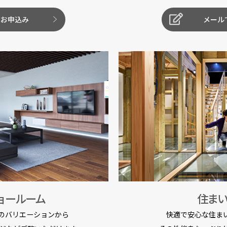
のお申込み
メール
ョールーム
住ま
のバリエーションから
快適で安心な住ま