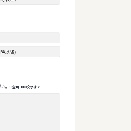
8時以降)
い。
※全⾓1000⽂字まで