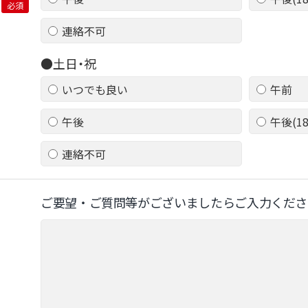
必須
連絡不可
●土日・祝
いつでも良い
午前
午後
午後(1
連絡不可
ご要望‧ご質問等がございましたらご⼊⼒くださ