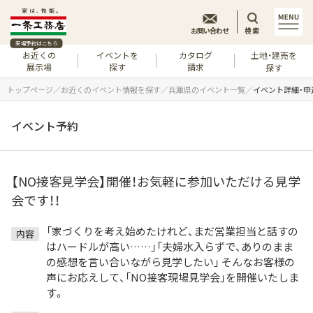
お問い合わせ
検索
来場予約はこちら
お近くの
イベントを
カタログ
土地・建売を
展示場
探す
請求
探す
トップページ
お近くのイベント情報を探す
兵庫県のイベント一覧
イベント詳細・申
イベント予約
【NO接客見学会】開催！お気軽に参加いただける見学
会です！！
「家づくりを考え始めたけれど、まだ営業担当と話すの
内容
はハードルが高い……」「夫婦水入らずで、ありのまま
の感想を言い合いながら見学したい」 そんなお客様の
声にお応えして、「NO接客現場見学会」を開催いたしま
す。