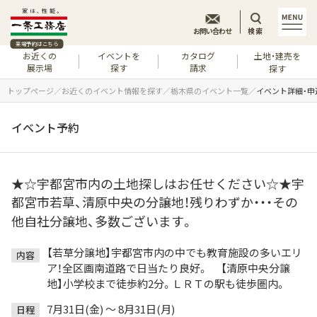
お問い合わせ
検索
来場予約はこちら
お近くの
イベントを
カタログ
土地・建売を
展示場
探す
請求
探す
トップページ
お近くのイベント情報を探す
栃木県のイベント一覧
イベント詳細・申
イベント予約
★☆宇都宮市内の土地探しはお任せください☆★宇
都宮市若草、清原中央の分譲地！残りわずか・・・その
他自社分譲地、多数ございます。
【若草分譲地】宇都宮市内の中でも教育施設の多いエリ
内容
ア！全区画南道路で日当たり良好。 【清原中央分譲
地】小学校まで徒歩約2分。ＬＲＴの駅も徒歩圏内。
7月31日(金) ～ 8月31日(月)
日程