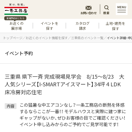
お問い合わせ
検索
来場予約はこちら
お近くの
イベントを
カタログ
土地・建売を
展示場
探す
請求
探す
トップページ
お近くのイベント情報を探す
三重県のイベント一覧
イベント詳細・申
イベント予約
三重県 県下一斉 完成現場見学会 8/15～8/23 大
人気シリーズ【I-SMARTアイスマート】34坪４LDK
床冷房対応住宅
この猛暑な中エアコンなし？一条工務店の断熱を体感
内容
するならここが一番！！ モデルハウスと実際に建つ家に
ギャップがないか、ぜひお客様の目でご確認ください！
イベント申し込みからのご予約でご見学可能です！