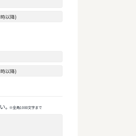
8時以降)
8時以降)
い。
※全⾓1000⽂字まで