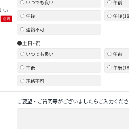
いつでも良い
午前
すい
午後
午後(1
必須
連絡不可
●土日・祝
いつでも良い
午前
午後
午後(1
連絡不可
ご要望‧ご質問等がございましたらご⼊⼒くださ