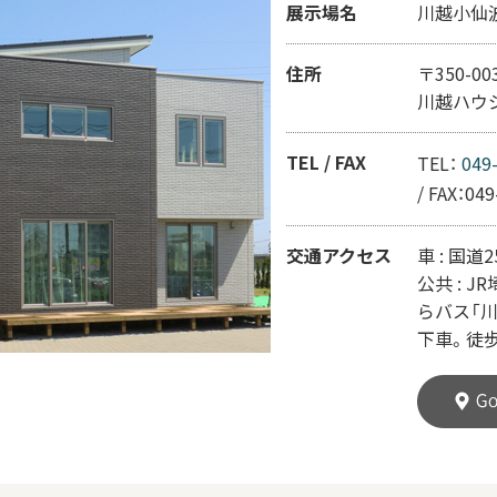
展示場名
川越小仙
住所
〒350-0
川越ハウ
TEL / FAX
TEL：
049
/
FAX：049
交通アクセス
車 : 国
公共 : 
らバス「川
下車。徒歩