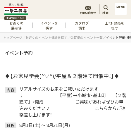
お問い合わせ
検索
来場予約はこちら
お近くの
イベントを
カタログ
土地・建売を
展示場
探す
請求
探す
トップページ
お近くのイベント情報を探す
佐賀県のイベント一覧
イベント詳細・申
イベント予約
♦【お家見学会(^▽^)/平屋＆２階建て開催中！】♦
リアルサイズのお家をご覧いただけます
内容
♩ 【平屋】→小城市・基山町 【２階
建て】→開成 ご興味があればぜひお申
込みください♪ こちらからご連
絡差し上げます！
8月1日(土) ～ 8月31日(月)
日程