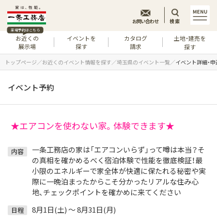
お問い合わせ
検索
来場予約はこちら
お近くの
イベントを
カタログ
土地・建売を
展示場
探す
請求
探す
トップページ
お近くのイベント情報を探す
埼玉県のイベント一覧
イベント詳細・申
イベント予約
★エアコンを使わない家。体験できます★
一条工務店の家は「エアコンいらず」って噂は本当？そ
内容
の真相を確かめるべく宿泊体験で性能を徹底検証！最
小限のエネルギーで家全体が快適に保たれる秘密や実
際に一晩泊まったからこそ分かったリアルな住み心
地、チェックポイントを確かめに来てください
8月1日(土) ～ 8月31日(月)
日程