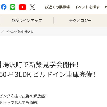
お近くの
展示場
イベントを
探す
商品ラインアップ
テクノロジー
イベント詳細・申込み
,日）】湯沢町で新築見学会開催！
T 50坪 3LDK ビルドイン車庫完備！
のリビング吹抜で抜群の解放感！
ーゼットでなんでも収納！