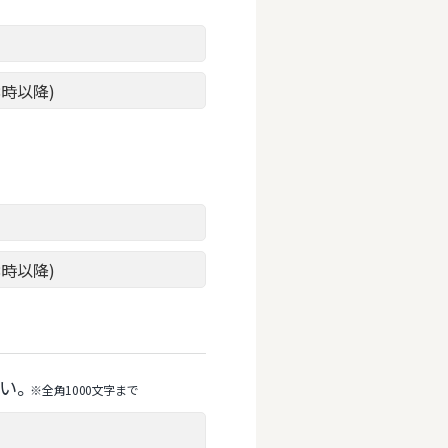
8時以降)
8時以降)
い。
※全⾓1000⽂字まで