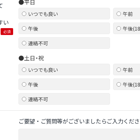
●平日
て
いつでも良い
午前
すい
午後
午後(1
必須
連絡不可
●土日・祝
いつでも良い
午前
午後
午後(1
連絡不可
ご要望‧ご質問等がございましたらご⼊⼒くださ