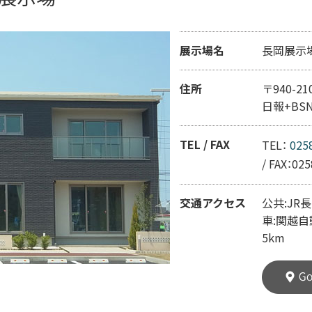
展示場名
長岡展示
住所
〒940-2
日報+BS
TEL / FAX
TEL：
025
/
FAX：025
交通アクセス
公共:JR
車:関越
5km