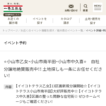
お問い合わせ
検索
来場予約はこちら
お近くの
イベントを
カタログ
土地・建売を
展示場
探す
請求
探す
トップページ
お近くのイベント情報を探す
栃木県のイベント一覧
イベント詳細・申
イベント予約
⭐小山市乙女・小山市南半田・小山市中久喜⭐ 自社
分譲地絶賛販売中！！ 土地探しも一条にお任せくださ
い！
【イイコトテラス乙女】13区画新規分譲開始☆ 【イイコ
内容
トテラス小山市南半田】大好評販売中☆ 【イイコトテラ
ス中久喜】区画の整った閑静な住宅街☆ ぜひホームペ
ージもご確認ください！