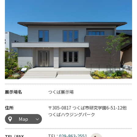
展示場名
つくば展示場
住所
〒305-0817 つくば市研究学園6-51-12他
つくばハウジングパーク
Map
TEL：
029-863-2551
TEL / FAX