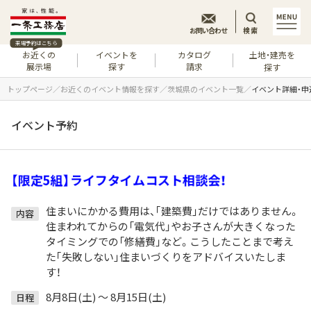
お問い合わせ
検索
来場予約はこちら
お近くの
イベントを
カタログ
土地・建売を
展示場
探す
請求
探す
トップページ
お近くのイベント情報を探す
茨城県のイベント一覧
イベント詳細・申
イベント予約
限定5組】ライフタイムコスト相談会！
住まいにかかる費用は、｢建築費｣だけではありません。
内容
住まわれてからの「電気代」やお子さんが大きくなった
タイミングでの「修繕費」など。こうしたことまで考え
た｢失敗しない｣住まいづくりをアドバイスいたしま
す！
8月8日(土) ～ 8月15日(土)
日程