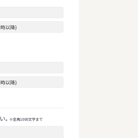
8時以降)
8時以降)
い。
※全⾓1000⽂字まで