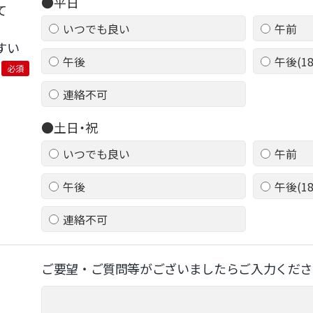
●平日
て
いつでも良い
午前
すい
午後
午後(1
必須
連絡不可
●土日・祝
いつでも良い
午前
午後
午後(1
連絡不可
ご要望‧ご質問等がございましたらご⼊⼒くださ