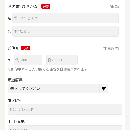
お名前（ひらがな）
（全角）
必須
姓
名
ご住所
（半角数字）
必須
〒
-
※郵便番号をご入力頂くと住所が自動表示されます。
都道府県
市区町村
丁目・番地