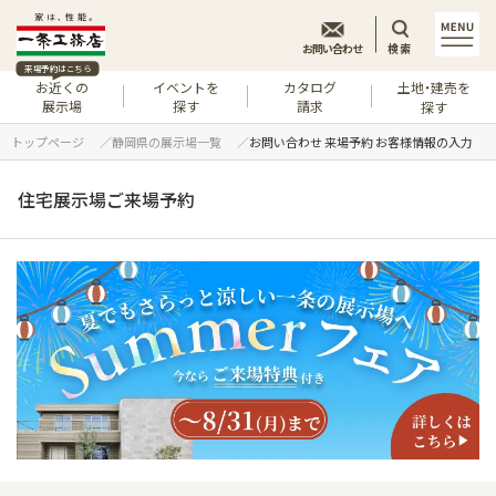
お問い合わせ
検索
来場予約はこちら
お近くの
イベントを
カタログ
土地・建売を
展示場
探す
請求
探す
トップページ
静岡県の展示場一覧
お問い合わせ 来場予約 お客様情報の入力
住宅展示場ご来場予約