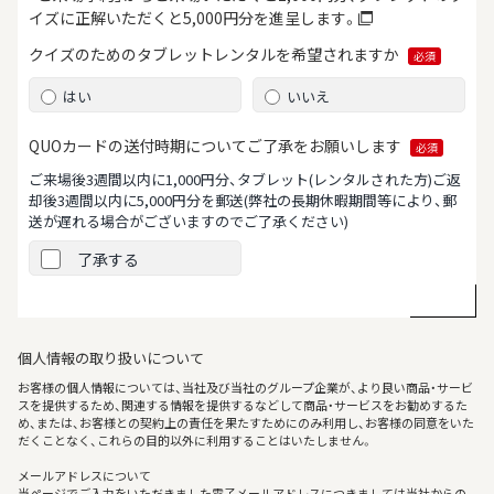
イズに正解いただくと5,000円分を進呈します。
クイズのためのタブレット
レンタルを希望されますか
必須
はい
いいえ
QUOカードの送付時期について
ご了承をお願いします
必須
ご来場後3週間以内に1,000円分、タブレット(レンタルされた方)ご返
却後3週間以内に5,000円分を郵送
(弊社の長期休暇期間等により、郵
送が遅れる場合がございますのでご了承ください)
了承する
個人情報の取り扱いについて
お客様の個人情報については、当社及び当社のグループ企業が、より良い商品・サービ
スを提供するため、関連する情報を提供するなどして商品・サービスをお勧めするた
め、または、お客様との契約上の責任を果たすためにのみ利用し、お客様の同意をいた
だくことなく、これらの目的以外に利用することはいたしません。
メールアドレスについて
当ページでご入力をいただきました電子メールアドレスにつきましては当社からの