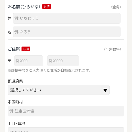
お名前（ひらがな）
（全角）
必須
姓
名
ご住所
（半角数字）
必須
〒
-
※郵便番号をご入力頂くと住所が自動表示されます。
都道府県
市区町村
丁目・番地