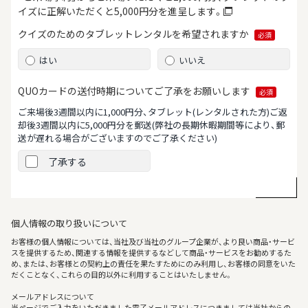
イズに正解いただくと5,000円分を進呈します。
クイズのためのタブレット
レンタルを希望されますか
必須
はい
いいえ
QUOカードの送付時期について
ご了承をお願いします
必須
ご来場後3週間以内に1,000円分、タブレット(レンタルされた方)ご返
却後3週間以内に5,000円分を郵送
(弊社の長期休暇期間等により、郵
送が遅れる場合がございますのでご了承ください)
了承する
個人情報の取り扱いについて
お客様の個人情報については、当社及び当社のグループ企業が、より良い商品・サービ
スを提供するため、関連する情報を提供するなどして商品・サービスをお勧めするた
め、または、お客様との契約上の責任を果たすためにのみ利用し、お客様の同意をいた
だくことなく、これらの目的以外に利用することはいたしません。
メールアドレスについて
当ページでご入力をいただきました電子メールアドレスにつきましては当社からの