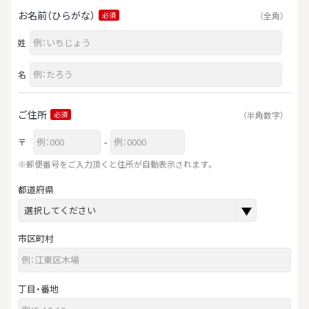
お名前（ひらがな）
（全角）
必須
姓
名
ご住所
（半角数字）
必須
〒
-
※郵便番号をご入力頂くと住所が自動表示されます。
都道府県
市区町村
丁目・番地