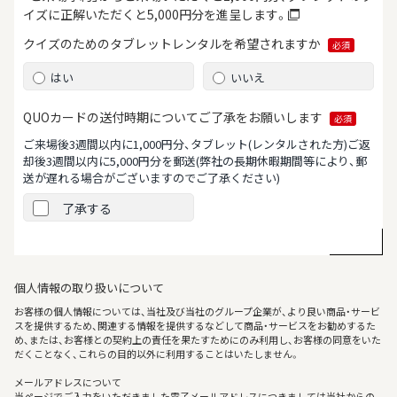
イズに正解いただくと5,000円分を進呈します。
クイズのためのタブレット
レンタルを希望されますか
必須
はい
いいえ
QUOカードの送付時期について
ご了承をお願いします
必須
ご来場後3週間以内に1,000円分、タブレット(レンタルされた方)ご返
却後3週間以内に5,000円分を郵送
(弊社の長期休暇期間等により、郵
送が遅れる場合がございますのでご了承ください)
了承する
個人情報の取り扱いについて
お客様の個人情報については、当社及び当社のグループ企業が、より良い商品・サービ
スを提供するため、関連する情報を提供するなどして商品・サービスをお勧めするた
め、または、お客様との契約上の責任を果たすためにのみ利用し、お客様の同意をいた
だくことなく、これらの目的以外に利用することはいたしません。
メールアドレスについて
当ページでご入力をいただきました電子メールアドレスにつきましては当社からの