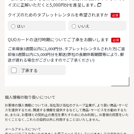
イズに正解いただくと5,000円分を進呈します。
クイズのためのタブレット
レンタルを希望されますか
必須
はい
いいえ
QUOカードの送付時期について
ご了承をお願いします
必須
ご来場後3週間以内に1,000円分、タブレット(レンタルされた方)ご返
却後3週間以内に5,000円分を郵送
(弊社の長期休暇期間等により、郵
送が遅れる場合がございますのでご了承ください)
了承する
個人情報の取り扱いについて
お客様の個人情報については、当社及び当社のグループ企業が、より良い商品・サービ
スを提供するため、関連する情報を提供するなどして商品・サービスをお勧めするた
め、または、お客様との契約上の責任を果たすためにのみ利用し、お客様の同意をいた
だくことなく、これらの目的以外に利用することはいたしません。
メールアドレスについて
当ページでご入力をいただきました電子メールアドレスにつきましては当社からの