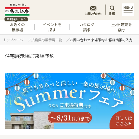
お問い合わせ
検索
来場予約はこちら
お近くの
イベントを
カタログ
土地・建売を
展示場
探す
請求
探す
トップページ
広島県の展示場一覧
お問い合わせ 来場予約 お客様情報の入力
住宅展示場ご来場予約