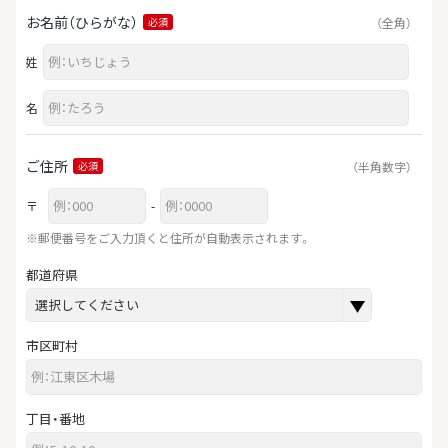
お名前（ひらがな）
（全角）
必須
姓
名
ご住所
（半角数字）
必須
〒
-
※郵便番号をご入力頂くと住所が自動表示されます。
都道府県
市区町村
丁目・番地