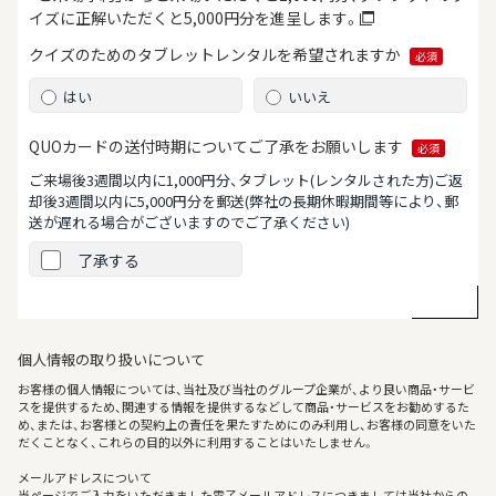
イズに正解いただくと5,000円分を進呈します。
クイズのためのタブレット
レンタルを希望されますか
必須
はい
いいえ
QUOカードの送付時期について
ご了承をお願いします
必須
ご来場後3週間以内に1,000円分、タブレット(レンタルされた方)ご返
却後3週間以内に5,000円分を郵送
(弊社の長期休暇期間等により、郵
送が遅れる場合がございますのでご了承ください)
了承する
個人情報の取り扱いについて
お客様の個人情報については、当社及び当社のグループ企業が、より良い商品・サービ
スを提供するため、関連する情報を提供するなどして商品・サービスをお勧めするた
め、または、お客様との契約上の責任を果たすためにのみ利用し、お客様の同意をいた
だくことなく、これらの目的以外に利用することはいたしません。
メールアドレスについて
当ページでご入力をいただきました電子メールアドレスにつきましては当社からの