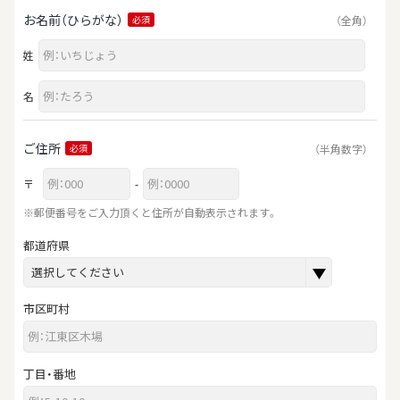
お名前（ひらがな）
（全角）
必須
姓
名
ご住所
（半角数字）
必須
〒
-
※郵便番号をご入力頂くと住所が自動表示されます。
都道府県
市区町村
丁目・番地