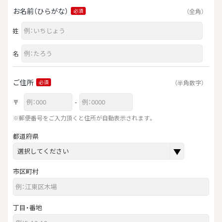
お名前（ひらがな）
（全角）
必須
姓
名
ご住所
（半角数字）
必須
〒
-
※郵便番号をご入力頂くと住所が自動表示されます。
都道府県
市区町村
丁目・番地