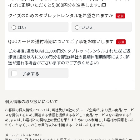
イズに正解いただくと5,000円分を進呈します。
クイズのためのタブレット
レンタルを希望されますか
必須
はい
いいえ
QUOカードの送付時期について
ご了承をお願いします
必須
ご来場後3週間以内に1,000円分、タブレット(レンタルされた方)ご返
却後3週間以内に5,000円分を郵送
(弊社の長期休暇期間等により、郵
送が遅れる場合がございますのでご了承ください)
了承する
個人情報の取り扱いについて
お客様の個人情報については、当社及び当社のグループ企業が、より良い商品・サービ
スを提供するため、関連する情報を提供するなどして商品・サービスをお勧めするた
め、または、お客様との契約上の責任を果たすためにのみ利用し、お客様の同意をいた
だくことなく、これらの目的以外に利用することはいたしません。
メールアドレスについて
当ページでご入力をいただきました電子メールアドレスにつきましては当社からの