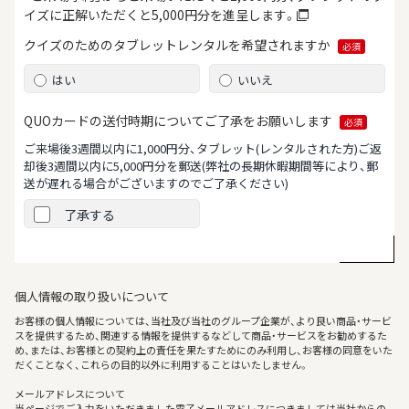
イズに正解いただくと5,000円分を進呈します。
クイズのためのタブレット
レンタルを希望されますか
必須
はい
いいえ
QUOカードの送付時期について
ご了承をお願いします
必須
ご来場後3週間以内に1,000円分、タブレット(レンタルされた方)ご返
却後3週間以内に5,000円分を郵送
(弊社の長期休暇期間等により、郵
送が遅れる場合がございますのでご了承ください)
了承する
個人情報の取り扱いについて
お客様の個人情報については、当社及び当社のグループ企業が、より良い商品・サービ
スを提供するため、関連する情報を提供するなどして商品・サービスをお勧めするた
め、または、お客様との契約上の責任を果たすためにのみ利用し、お客様の同意をいた
だくことなく、これらの目的以外に利用することはいたしません。
メールアドレスについて
当ページでご入力をいただきました電子メールアドレスにつきましては当社からの