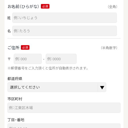
お名前（ひらがな）
（全角）
必須
姓
名
ご住所
（半角数字）
必須
〒
-
※郵便番号をご入力頂くと住所が自動表示されます。
都道府県
市区町村
丁目・番地