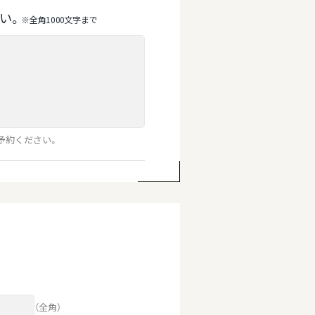
い。
※全⾓1000⽂字まで
予約ください。
（全角）