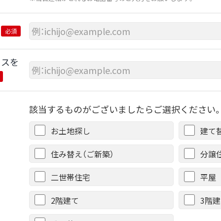
必須
レスを
該当するものがございましたらご選択ください。
お土地探し
建て
住み替え（ご新築）
分譲
二世帯住宅
平屋
2階建て
3階