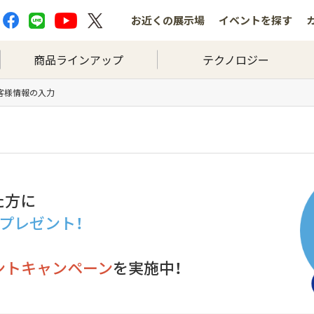
お近くの
展示場
イベントを
探す
商品ラインアップ
テクノロジー
お客様情報の入力
た方に
分プレゼント！
ントキャンペーン
を実施中！